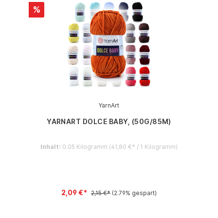
%
YarnArt
YARNART DOLCE BABY, (50G/85M)
Inhalt:
0.05 Kilogramm
(41,80 €* / 1 Kilogramm)
2,09 €*
2,15 €*
(2.79% gespart)