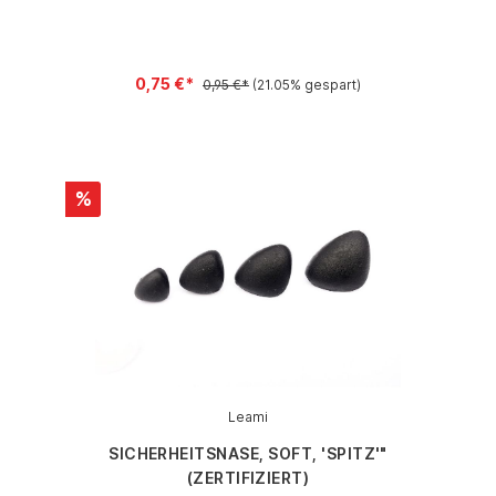
0,75 €*
0,95 €*
(21.05% gespart)
%
Leami
SICHERHEITSNASE, SOFT, 'SPITZ'"
(ZERTIFIZIERT)