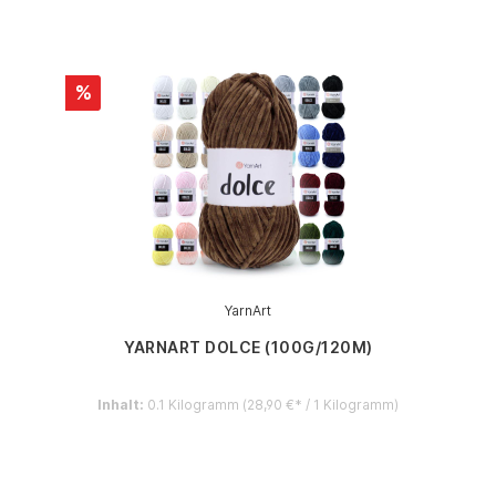
%
YarnArt
YARNART DOLCE (100G/120M)
Inhalt:
0.1 Kilogramm
(28,90 €* / 1 Kilogramm)