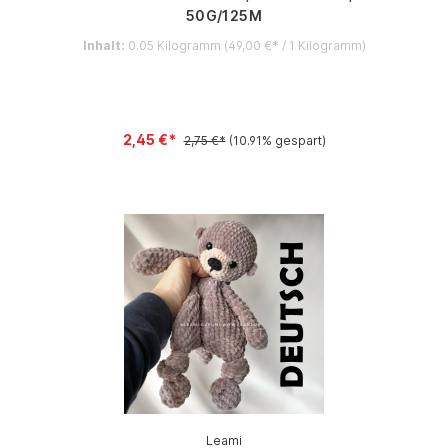
50G/125M
Inhalt:
0.05 Kilogramm
(49,00 €* / 1 Kilogramm)
2,45 €*
2,75 €*
(10.91% gespart)
Leami