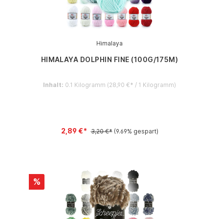
Himalaya
HIMALAYA DOLPHIN FINE (100G/175M)
Inhalt:
0.1 Kilogramm
(28,90 €* / 1 Kilogramm)
2,89 €*
3,20 €*
(9.69% gespart)
%