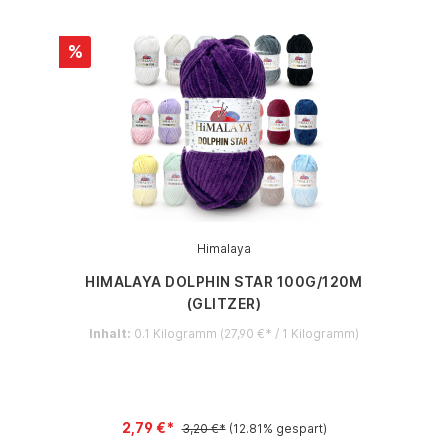
%
Himalaya
HIMALAYA DOLPHIN STAR 100G/120M
(GLITZER)
Inhalt:
0.1 Kilogramm
(27,90 €* / 1 Kilogramm)
2,79 €*
3,20 €*
(12.81% gespart)