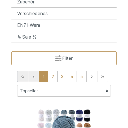
Zubehör
Verschiedenes
EN71-Ware
% Sale %
Filter
1
2
3
4
5