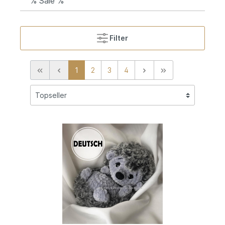
% Sale %
Filter
1
2
3
4