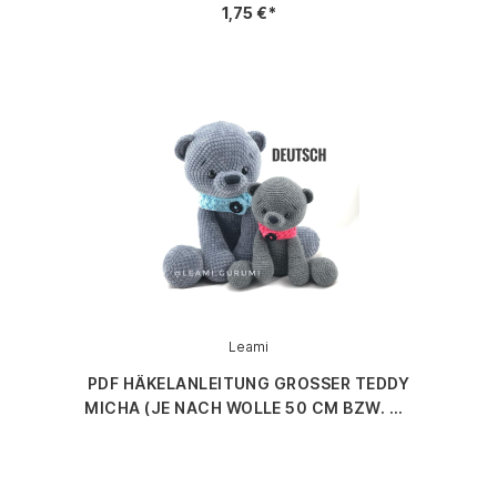
1,75 €*
Leami
PDF HÄKELANLEITUNG GROSSER TEDDY M
ICHA (JE NACH WOLLE 50 CM BZW. 30 C
M), VON LEAMI